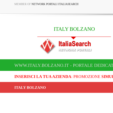
MEMBER OF
NETWORK PORTALI ITALIASEARCH
ITALY BOLZANO
WWW.ITALY.BOLZANO.IT - PORTALE DEDICA
INSERISCI LA TUA AZIENDA
: PROMOZIONE
SIMU
ITALY BOLZANO