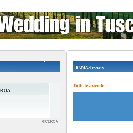
BADIA directory
Tutte le aziende
EROA
RICERCA