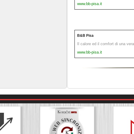
www.bb-pisa.it
B&B Pisa
Il calore ed il comfort di una ver
www.bb-pisa.it