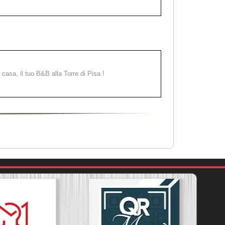
a casa, il tuo B&B alla Torre di Pisa !