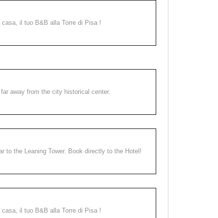
a casa, il tuo B&B alla Torre di Pisa !
far away from the city historical center.
ear to the Leaning Tower. Book directly to the Hotel!
a casa, il tuo B&B alla Torre di Pisa !