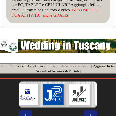
per PC, TABLET e CELLULARI! Aggiungi telefono,
email, illimitate pagine, foto e video.
GESTISCI LA
TUA ATTIVITA': anche GRATIS!
il Sito Web
www.italy.bolzano.it
è membro di NetworkPortali.it | [
Aggiungi la tua
Azienda al Network di Portali
]
❮
❯