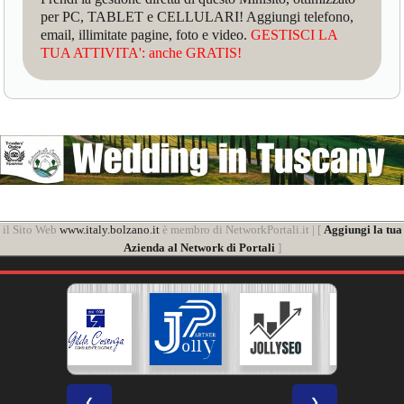
per PC, TABLET e CELLULARI! Aggiungi telefono,
email, illimitate pagine, foto e video.
GESTISCI LA
TUA ATTIVITA': anche GRATIS!
il Sito Web
www.italy.bolzano.it
è membro di NetworkPortali.it | [
Aggiungi la tua
Azienda al Network di Portali
]
❮
❯