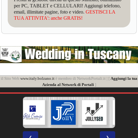
per PC, TABLET e CELLULARI! Aggiungi telefono,
email, illimitate pagine, foto e video.
GESTISCI LA
TUA ATTIVITA': anche GRATIS!
il Sito Web
www.italy.bolzano.it
è membro di NetworkPortali.it | [
Aggiungi la tua
Azienda al Network di Portali
]
❮
❯