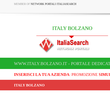
MEMBER OF
NETWORK PORTALI ITALIASEARCH
ITALY BOLZANO
WWW.ITALY.BOLZANO.IT - PORTALE DEDICA
INSERISCI LA TUA AZIENDA
: PROMOZIONE
SIMU
ITALY BOLZANO