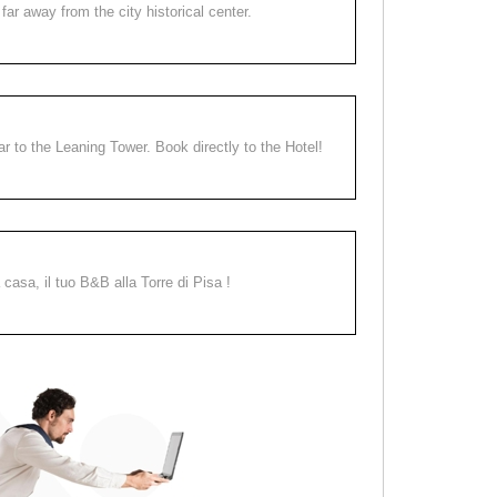
far away from the city historical center.
ear to the Leaning Tower. Book directly to the Hotel!
a casa, il tuo B&B alla Torre di Pisa !