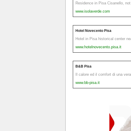
Residence in Pisa Cisanello, not 
www.isolaverde.com
Hotel Novecento Pisa
Hotel in Pisa historical center n
www.hotelnovecento.pisa.it
B&B Pisa
Il calore ed il comfort di una ver
www.bb-pisa.it