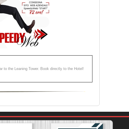
ear to the Leaning Tower. Book directly to the Hotel!