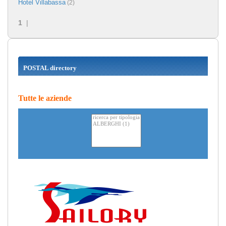
Hotel Villabassa
(2)
1
|
POSTAL directory
Tutte le aziende