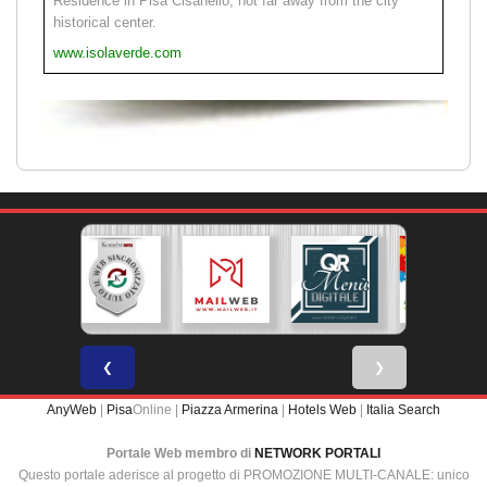
Residence in Pisa Cisanello, not far away from the city
historical center.
www.isolaverde.com
❮
❯
AnyWeb
|
Pisa
Online |
Piazza Armerina
|
Hotels Web
|
Italia Search
Portale Web membro di
NETWORK PORTALI
Questo portale aderisce al progetto di PROMOZIONE MULTI-CANALE: unico