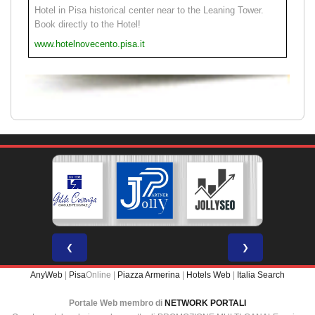
Hotel in Pisa historical center near to the Leaning Tower.
Book directly to the Hotel!
www.hotelnovecento.pisa.it
❮
❯
AnyWeb
|
Pisa
Online |
Piazza Armerina
|
Hotels Web
|
Italia Search
Portale Web membro di
NETWORK PORTALI