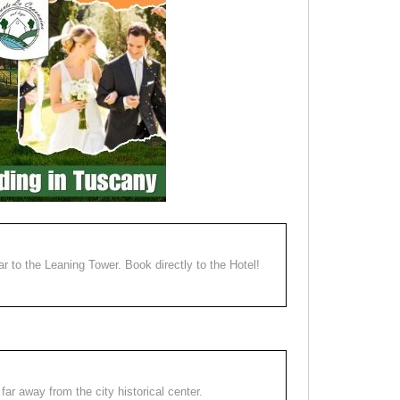
ear to the Leaning Tower. Book directly to the Hotel!
far away from the city historical center.