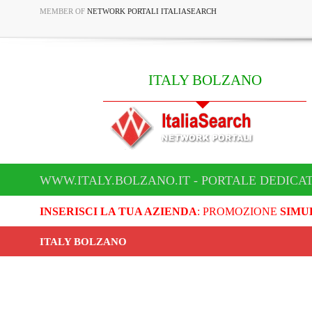
MEMBER OF
NETWORK PORTALI ITALIASEARCH
ITALY BOLZANO
WWW.ITALY.BOLZANO.IT - PORTALE DEDICA
INSERISCI LA TUA AZIENDA
: PROMOZIONE
SIMU
ITALY BOLZANO