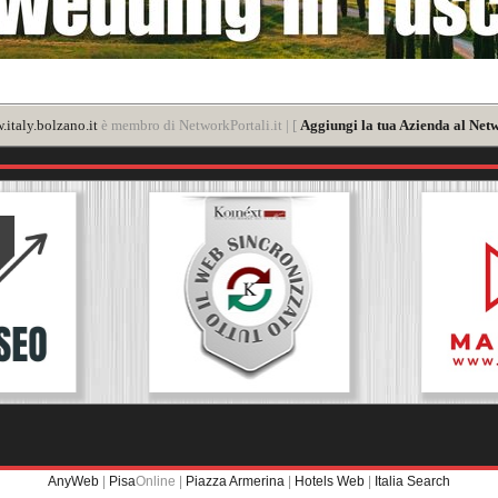
italy.bolzano.it
è membro di NetworkPortali.it | [
Aggiungi la tua Azienda al Netw
AnyWeb
|
Pisa
Online |
Piazza Armerina
|
Hotels Web
|
Italia Search