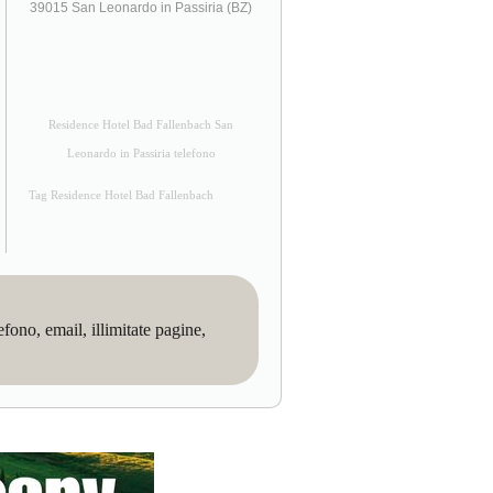
39015 San Leonardo in Passiria (BZ)
Residence Hotel Bad Fallenbach San
Leonardo in Passiria telefono
Tag Residence Hotel Bad Fallenbach
no, email, illimitate pagine,