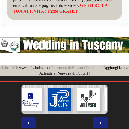
email, illimitate pagine, foto e video.
GESTISCI LA
TUA ATTIVITA': anche GRATIS!
il Sito Web
www.italy.bolzano.it
è membro di NetworkPortali.it | [
Aggiungi la tua
Azienda al Network di Portali
]
❮
❯