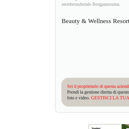
atemberaubende Bergpanorama.
Beauty & Wellness Resor
Sei il proprietario di questa azien
Prendi la gestione diretta di que
foto e video.
GESTISCI LA TUA 