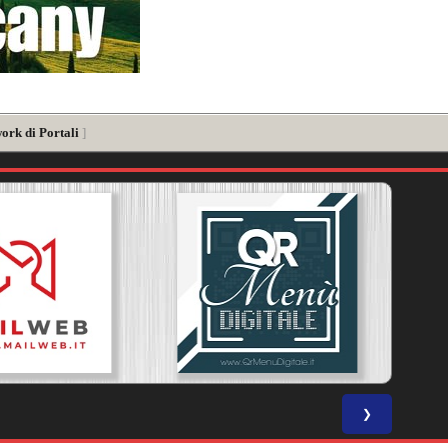
ork di Portali
]
❯