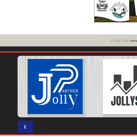
il Sito Web
www.
❮