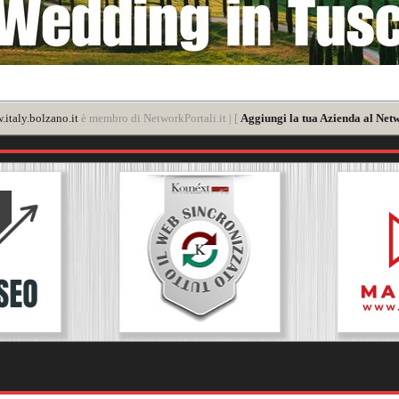
italy.bolzano.it
è membro di NetworkPortali.it | [
Aggiungi la tua Azienda al Netw