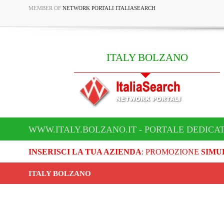
MEMBER OF
NETWORK PORTALI ITALIASEARCH
ITALY BOLZANO
WWW.ITALY.BOLZANO.IT - PORTALE DEDICA
INSERISCI LA TUA AZIENDA
: PROMOZIONE
SIMU
ITALY BOLZANO