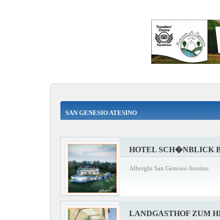
SAN GENESIO ATESINO
HOTEL SCH�NBLICK 
Alberghi San Genesio Atesino
LANDGASTHOF ZUM H