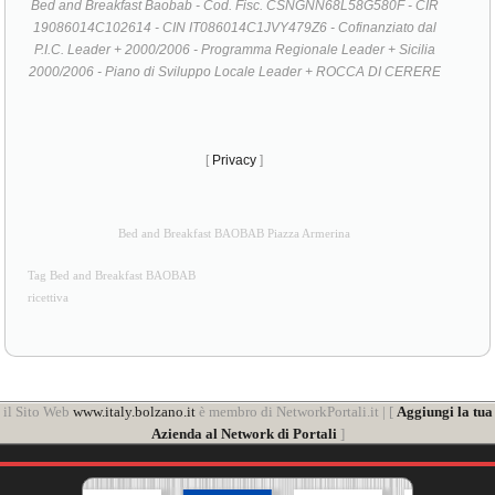
Bed and Breakfast Baobab - Cod. Fisc. CSNGNN68L58G580F - CIR
19086014C102614 - CIN IT086014C1JVY479Z6 - Cofinanziato dal
P.I.C. Leader + 2000/2006 - Programma Regionale Leader + Sicilia
2000/2006 - Piano di Sviluppo Locale Leader + ROCCA DI CERERE
[
Privacy
]
Bed and Breakfast BAOBAB Piazza Armerina
Tag Bed and Breakfast BAOBAB
ricettiva
il Sito Web
www.italy.bolzano.it
è membro di NetworkPortali.it | [
Aggiungi la tua
Azienda al Network di Portali
]