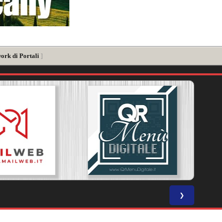
ork di Portali
]
❯