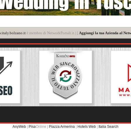
italy.bolzano.it
è membro di NetworkPortali.it | [
Aggiungi la tua Azienda al Netw
AnyWeb
|
Pisa
Online |
Piazza Armerina
|
Hotels Web
|
Italia Search