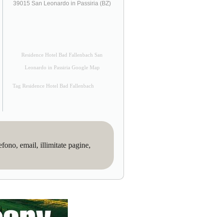
39015 San Leonardo in Passiria (BZ)
Residence Hotel Bad Fallenbach San
Leonardo in Passiria Google Map
Tag Residence Hotel Bad Fallenbach
no, email, illimitate pagine,