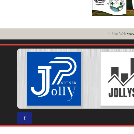
il Sito Web
www.
❮