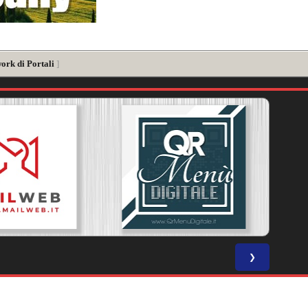
ork di Portali
]
❯