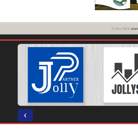
il Sito Web
www.
❮