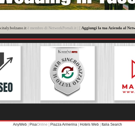
italy.bolzano.it
è membro di NetworkPortali.it | [
Aggiungi la tua Azienda al Netw
AnyWeb
|
Pisa
Online |
Piazza Armerina
|
Hotels Web
|
Italia Search