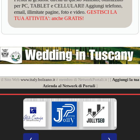
per PC, TABLET e CELLULARI! Aggiungi telefono,
email, illimitate pagine, foto e video.
GESTISCI LA
TUA ATTIVITA': anche GRATIS!
il Sito Web
www.italy.bolzano.it
è membro di NetworkPortali.it | [
Aggiungi la tua
Azienda al Network di Portali
]
❮
❯