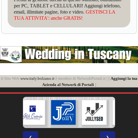
per PC, TABLET e CELLULARI! Aggiungi telefono,
email, illimitate pagine, foto e video.
GESTISCI LA
TUA ATTIVITA': anche GRATIS!
il Sito Web
www.italy.bolzano.it
è membro di NetworkPortali.it | [
Aggiungi la tua
Azienda al Network di Portali
]
❮
❯