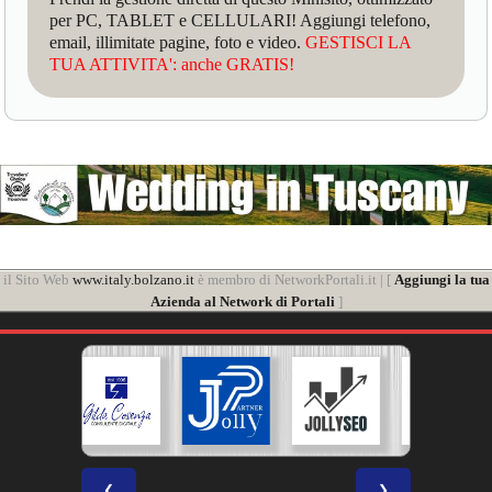
per PC, TABLET e CELLULARI! Aggiungi telefono,
email, illimitate pagine, foto e video.
GESTISCI LA
TUA ATTIVITA': anche GRATIS!
il Sito Web
www.italy.bolzano.it
è membro di NetworkPortali.it | [
Aggiungi la tua
Azienda al Network di Portali
]
❮
❯