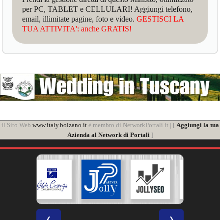
per PC, TABLET e CELLULARI! Aggiungi telefono,
email, illimitate pagine, foto e video.
GESTISCI LA
TUA ATTIVITA': anche GRATIS!
il Sito Web
www.italy.bolzano.it
è membro di NetworkPortali.it | [
Aggiungi la tua
Azienda al Network di Portali
]
❮
❯