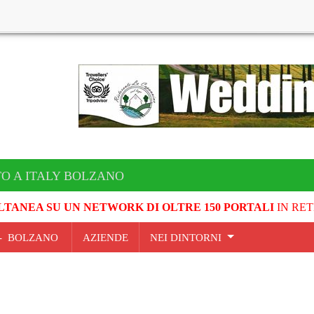
TO A ITALY BOLZANO
LTANEA SU UN NETWORK DI OLTRE 150 PORTALI
IN RET
E - BOLZANO
AZIENDE
NEI DINTORNI