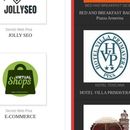
BED AND BREAKFAST SICILIA
CAMPEGGIO TOSCANA
BED AND BREAKFAST BAOBAB,
TORRE PENDENTE CAMP
Piazza Armerina
VILLAGE, Pisa
Servizi Web Pisa
JOLLY SEO
HOTEL TOSCANA
SERVIZI TOSCANA
HOTEL VILLA PRIMAVERA, Pisa
VELATHRI TOUR, Casciana 
Servizi Web Pisa
E-COMMERCE