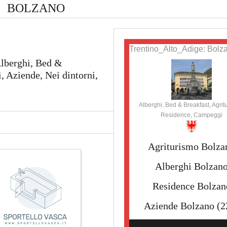
BOLZANO
Trentino_Alto_Adige: Bolz
Alberghi, Bed &
 Aziende, Nei dintorni,
Alberghi, Bed & Breakfast, Agrit
Residence, Campeggi
Agriturismo Bolza
Alberghi Bolzan
Residence Bolzan
Aziende Bolzano
(2